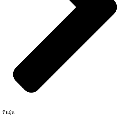
หินฝุ่น